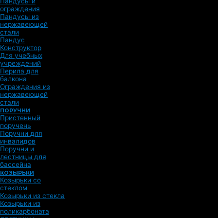
Пандусы и
ограждения
Пандусы из
нержавеющей
стали
Пандус
Конструктор
Для учебных
учреждений
Перила для
балкона
Ограждения из
нержавеющей
стали
ПОРУЧНИ
Пристенный
поручень
Поручни для
инвалидов
Поручни и
лестницы для
бассейна
КОЗЫРЬКИ
Козырьки со
стеклом
Козырьки из стекла
Козырьки из
поликарбоната