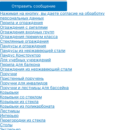
Отправить сообщение
Нажимая на кнопку, вы даете согласие на обработку
персональных данных
Перила и ограждения
Ограждения с ригелями
Ограждения входных групп
Ограждения премиум класса
Стеклянные ограждения
Пандусы и ограждения
Пандусы из нержавеющей стали
Пандус Конструктор
Для учебных учреждений
Перила для балкона
Ограждения из нержавеющей стали
Поручни
Пристенный поручень
Поручни для инвалидов
Поручни и лестницы для бассейна
Козырьки
Козырьки со стеклом
Козырьки из стекла
Козырьки из поликарбоната
Лестницы
Интерьер
Перегородки из стекла
Столы
Экстерьер