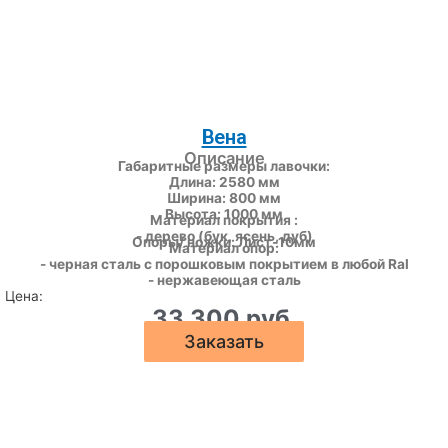
Вена
Описание
Габаритные размеры лавочки:
Длина: 2580 мм
Ширина: 800 мм
Высота: 1000 мм
Материал покрытия :
- дерево (бук, ясень, дуб)
Опоры/ ножки: Лист-10мм
Материал опор:
- черная сталь с порошковым покрытием в любой Ral
- нержавеющая сталь
Цена:
33 300 руб.
Заказать