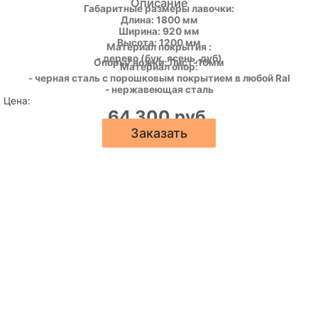
Описание
Габаритные размеры лавочки:
Длина: 1800 мм
Ширина: 920 мм
Высота: 1200 мм
Материал покрытия :
- дерево (бук, ясень, дуб)
Опоры/ ножки: Лист-10мм
Материал опор:
- черная сталь с порошковым покрытием в любой Ral
- нержавеющая сталь
Цена:
64 300 руб.
Заказать