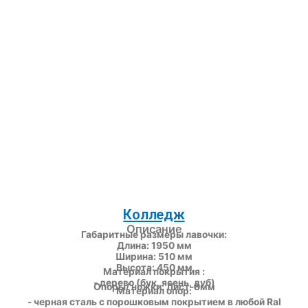
Колледж
Описание
Габаритные размеры лавочки:
Длина: 1950 мм
Ширина: 510 мм
Высота: 450 мм
Материал покрытия :
- дерево (бук, ясень, дуб)
Опоры/ ножки: Лист-8мм
Материал опор:
- черная сталь с порошковым покрытием в любой Ral