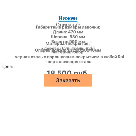
Вижен
Описание
Габаритные размеры лавочки:
Длина: 470 мм
Ширина: 580 мм
Высота: 990 мм
Материал покрытия :
- дерево (бук, ясень, дуб)
Опоры/ ножки: Труба-40х40мм
Материал опор:
- черная сталь с порошковым покрытием в любой Ral
- нержавеющая сталь
Цена:
18 500 руб.
Заказать