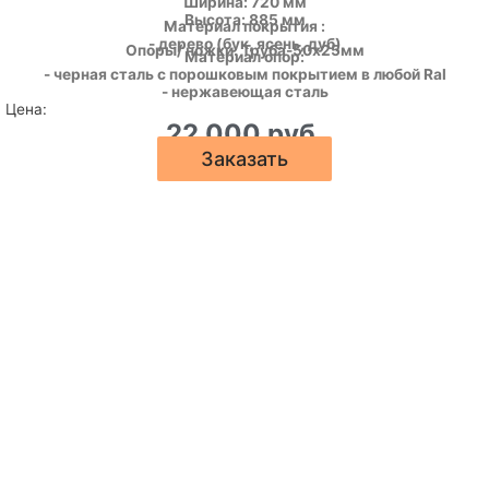
Ширина: 720 мм
Высота: 885 мм
Материал покрытия :
- дерево (бук, ясень, дуб)
Опоры/ ножки: Труба-50х25мм
Материал опор:
- черная сталь с порошковым покрытием в любой Ral
- нержавеющая сталь
Цена:
22 000 руб.
Заказать