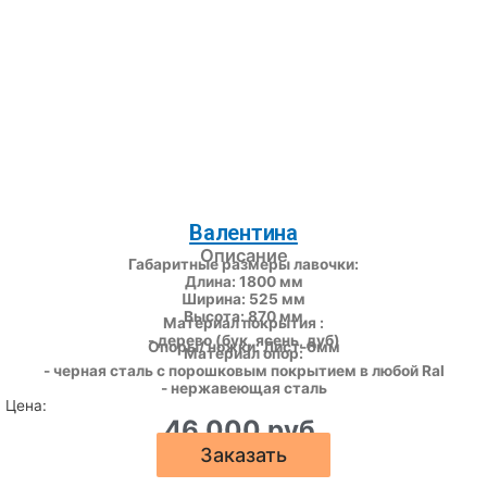
Валентина
Описание
Габаритные размеры лавочки:
Длина: 1800 мм
Ширина: 525 мм
Высота: 870 мм
Материал покрытия :
- дерево (бук, ясень, дуб)
Опоры/ ножки: Лист-6мм
Материал опор:
- черная сталь с порошковым покрытием в любой Ral
- нержавеющая сталь
Цена:
46 000 руб.
Заказать