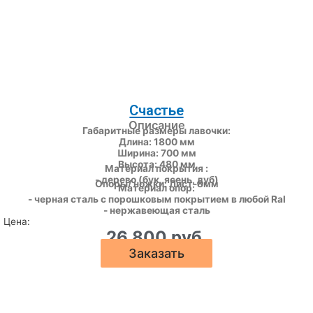
Счастье
Описание
Габаритные размеры лавочки:
Длина: 1800 мм
Ширина: 700 мм
Высота: 480 мм
Материал покрытия :
- дерево (бук, ясень, дуб)
Опоры/ ножки: Лист-8мм
Материал опор:
- черная сталь с порошковым покрытием в любой Ral
- нержавеющая сталь
Цена:
26 800 руб.
Заказать