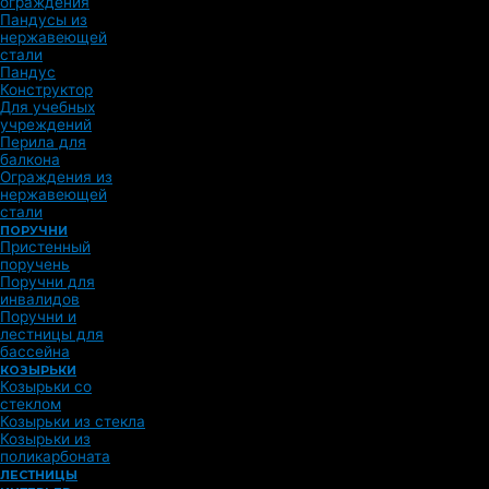
ограждения
Пандусы из
нержавеющей
стали
Пандус
Конструктор
Для учебных
учреждений
Перила для
балкона
Ограждения из
нержавеющей
стали
ПОРУЧНИ
Пристенный
поручень
Поручни для
инвалидов
Поручни и
лестницы для
бассейна
КОЗЫРЬКИ
Козырьки со
стеклом
Козырьки из стекла
Козырьки из
поликарбоната
ЛЕСТНИЦЫ