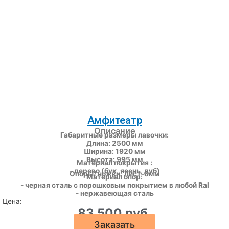
Амфитеатр
Описание
Габаритные размеры лавочки:
Длина: 2500 мм
Ширина: 1920 мм
Высота: 995 мм
Материал покрытия :
- дерево (бук, ясень, дуб)
Опоры/ ножки: Лист-8мм
Материал опор:
- черная сталь с порошковым покрытием в любой Ral
- нержавеющая сталь
Цена:
83 500 руб.
Заказать