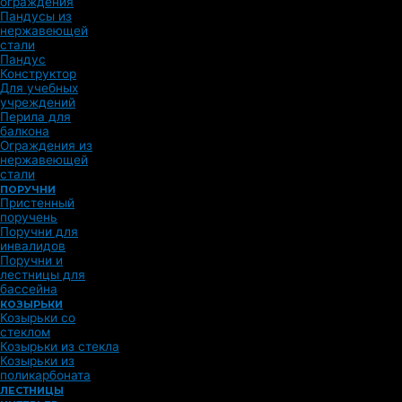
ограждения
Пандусы из
нержавеющей
стали
Пандус
Конструктор
Для учебных
учреждений
Перила для
балкона
Ограждения из
нержавеющей
стали
ПОРУЧНИ
Пристенный
поручень
Поручни для
инвалидов
Поручни и
лестницы для
бассейна
КОЗЫРЬКИ
Козырьки со
стеклом
Козырьки из стекла
Козырьки из
поликарбоната
ЛЕСТНИЦЫ