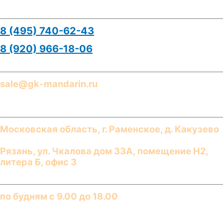
Телефоны
8 (495) 740-62-43
8 (920) 966-18-06
E-mail
sale@gk-mandarin.ru
Адреса
Московская область, г.
Раменское
,
д. Какузево
Рязань
,
ул. Чкалова дом 33А, помещение Н2,
литера Б, офис 3
График работы​
по будням с 9.00 до 18.00​