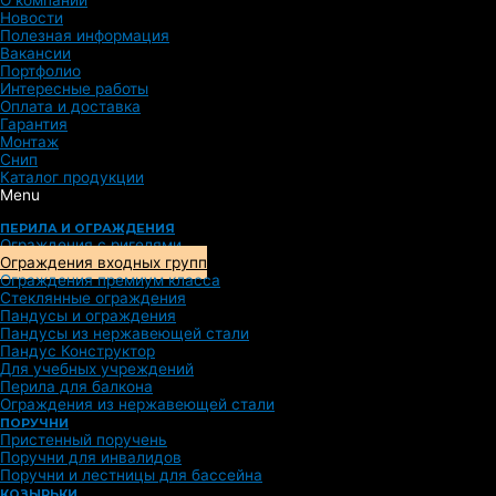
О компании
Новости
Полезная информация
Вакансии
Портфолио
Интересные работы
Оплата и доставка
Гарантия
Монтаж
Снип
Каталог продукции
Menu
ПЕРИЛА И ОГРАЖДЕНИЯ
Ограждения с ригелями
Ограждения входных групп
Ограждения премиум класса
Стеклянные ограждения
Пандусы и ограждения
Пандусы из нержавеющей стали
Пандус Конструктор
Для учебных учреждений
Перила для балкона
Ограждения из нержавеющей стали
ПОРУЧНИ
Пристенный поручень
Поручни для инвалидов
Поручни и лестницы для бассейна
КОЗЫРЬКИ