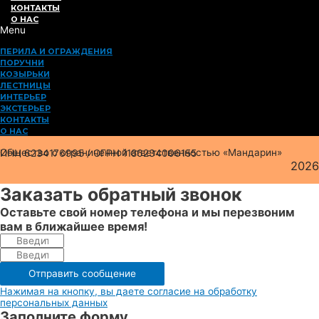
КОНТАКТЫ
О НАС
Menu
ПЕРИЛА И ОГРАЖДЕНИЯ
ПОРУЧНИ
КОЗЫРЬКИ
ЛЕСТНИЦЫ
ИНТЕРЬЕР
ЭКСТЕРЬЕР
КОНТАКТЫ
О НАС
Общество с ограниченной ответственностью «Мандарин»
ИНН 6234176995 / ОГРН 1186234006155
2026
Заказать обратный звонок
Оставьте свой номер телефона и мы перезвоним
вам в ближайшее время!
Отправить сообщение
Нажимая на кнопку, вы даете согласие на обработку
персональных данных
Заполните форму