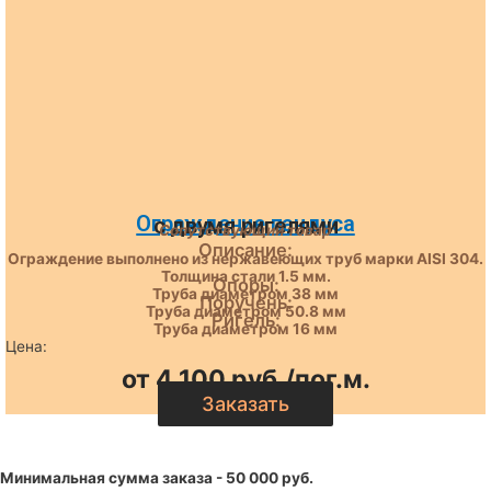
Ограждение пандуса
с двумя ригелями
Сопутствующий товар
Описание:
Ограждение выполнено из нержавеющих труб марки AISI 304.
Толщина стали 1.5 мм.
Опоры:
Труба диаметром 38 мм
Поручень:
Труба диаметром 50.8 мм
Ригель:
Труба диаметром 16 мм
Цена:
от 4 100 руб./пог.м.
Заказать
Минимальная сумма заказа - 50 000 руб.