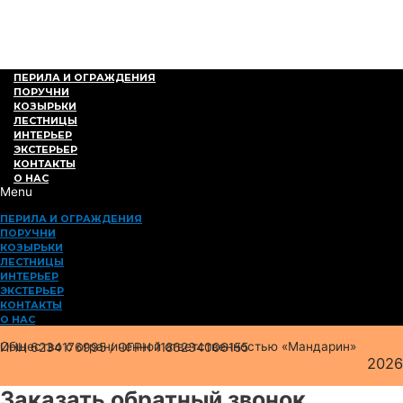
ПЕРИЛА И ОГРАЖДЕНИЯ
ПОРУЧНИ
КОЗЫРЬКИ
ЛЕСТНИЦЫ
ИНТЕРЬЕР
ЭКСТЕРЬЕР
КОНТАКТЫ
О НАС
Menu
ПЕРИЛА И ОГРАЖДЕНИЯ
ПОРУЧНИ
КОЗЫРЬКИ
ЛЕСТНИЦЫ
ИНТЕРЬЕР
ЭКСТЕРЬЕР
КОНТАКТЫ
О НАС
Общество с ограниченной ответственностью «Мандарин»
ИНН 6234176995 / ОГРН 1186234006155
2026
Заказать обратный звонок