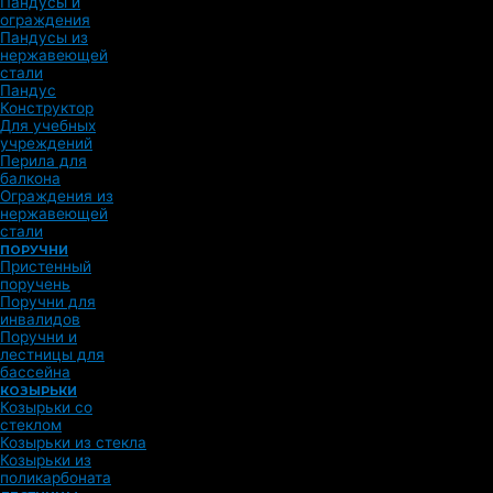
Пандусы и
ограждения
Пандусы из
нержавеющей
стали
Пандус
Конструктор
Для учебных
учреждений
Перила для
балкона
Ограждения из
нержавеющей
стали
ПОРУЧНИ
Пристенный
поручень
Поручни для
инвалидов
Поручни и
лестницы для
бассейна
КОЗЫРЬКИ
Козырьки со
стеклом
Козырьки из стекла
Козырьки из
поликарбоната