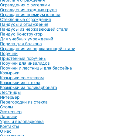
Перила и ограждения
Ограждения с ригелями
Ограждения входных групп
Ограждения премиум класса
Стеклянные ограждения
Пандусы и ограждения
Пандусы из нержавеющей стали
Пандус Конструктор
Для учебных учреждений
Перила для балкона
Ограждения из нержавеющей стали
Поручни
Пристенный поручень
Поручни для инвалидов
Поручни и лестницы для бассейна
Козырьки
Козырьки со стеклом
Козырьки из стекла
Козырьки из поликарбоната
Лестницы
Интерьер
Перегородки из стекла
Столы
Экстерьер
Лавочки
Урны и велопарковка
Контакты
О нас