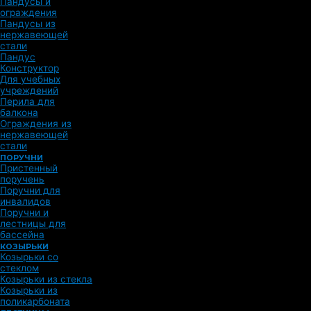
Пандусы и
ограждения
Пандусы из
нержавеющей
стали
Пандус
Конструктор
Для учебных
учреждений
Перила для
балкона
Ограждения из
нержавеющей
стали
ПОРУЧНИ
Пристенный
поручень
Поручни для
инвалидов
Поручни и
лестницы для
бассейна
КОЗЫРЬКИ
Козырьки со
стеклом
Козырьки из стекла
Козырьки из
поликарбоната