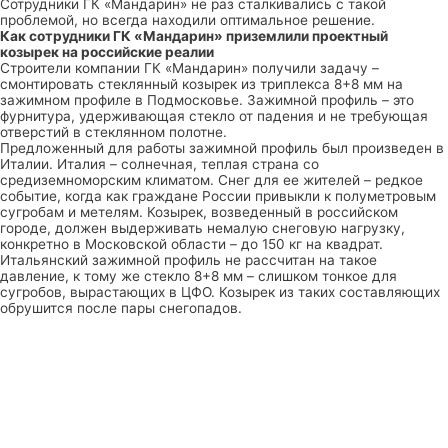
Сотрудники ГК «Мандарин» не раз сталкивались с такой
проблемой, но всегда находили оптимальное решение.
Как сотрудники ГК «Мандарин» приземлили проектный
козырек на российские реалии
Строители компании ГК «Мандарин» получили задачу –
смонтировать стеклянный козырек из триплекса 8+8 мм на
зажимном профиле в Подмосковье. Зажимной профиль – это
фурнитура, удерживающая стекло от падения и не требующая
отверстий в стеклянном полотне.
Предложенный для работы зажимной профиль был произведен в
Италии. Италия – солнечная, теплая страна со
средиземноморским климатом. Снег для ее жителей – редкое
событие, когда как граждане России привыкли к полуметровым
сугробам и метелям. Козырек, возведенный в российском
городе, должен выдерживать немалую снеговую нагрузку,
конкретно в Московской области – до 150 кг на квадрат.
Итальянский зажимной профиль не рассчитан на такое
давление, к тому же стекло 8+8 мм – слишком тонкое для
сугробов, вырастающих в ЦФО. Козырек из таких составляющих
обрушится после пары снегопадов.