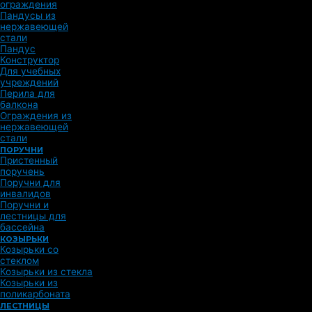
ограждения
Пандусы из
нержавеющей
стали
Пандус
Конструктор
Для учебных
учреждений
Перила для
балкона
Ограждения из
нержавеющей
стали
ПОРУЧНИ
Пристенный
поручень
Поручни для
инвалидов
Поручни и
лестницы для
бассейна
КОЗЫРЬКИ
Козырьки со
стеклом
Козырьки из стекла
Козырьки из
поликарбоната
ЛЕСТНИЦЫ