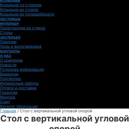
КОЗЫРЬКИ
Козырьки со стеклом
Козырьки из стекла
Козырьки из поликарбоната
ЛЕСТНИЦЫ
ИНТЕРЬЕР
Перегородки из стекла
Столы
ЭКСТЕРЬЕР
Лавочки
Урны и велопарковка
КОНТАКТЫ
О НАС
О компании
Новости
Полезная информация
Вакансии
Портфолио
Интересные работы
Оплата и доставка
Гарантия
Монтаж
Снип
Каталог продукции
Главная
/
Стол с вертикальной угловой опорой
Стол с вертикальной угловой
опорой