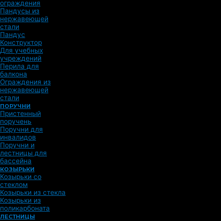
ограждения
Пандусы из
нержавеющей
стали
Пандус
Конструктор
Для учебных
учреждений
Перила для
балкона
Ограждения из
нержавеющей
стали
ПОРУЧНИ
Пристенный
поручень
Поручни для
инвалидов
Поручни и
лестницы для
бассейна
КОЗЫРЬКИ
Козырьки со
стеклом
Козырьки из стекла
Козырьки из
поликарбоната
ЛЕСТНИЦЫ