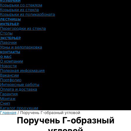
КОЗЫРЬКИ
Козырьки со стеклом
Козырьки из стекла
Козырьки из поликарбоната
ЛЕСТНИЦЫ
ИНТЕРЬЕР
Перегородки из стекла
Столы
ЭКСТЕРЬЕР
Лавочки
Урны и велопарковка
КОНТАКТЫ
О НАС
О компании
Новости
Полезная информация
Вакансии
Портфолио
Интересные работы
Оплата и доставка
Гарантия
Монтаж
Снип
Каталог продукции
Главная
/
Поручень Г-образный угловой
Поручень Г-образный
угловой