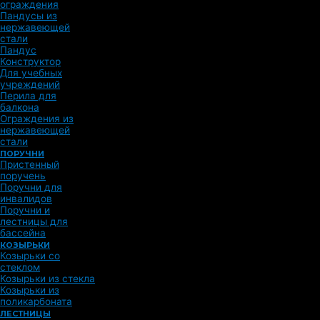
ограждения
Пандусы из
нержавеющей
стали
Пандус
Конструктор
Для учебных
учреждений
Перила для
балкона
Ограждения из
нержавеющей
стали
ПОРУЧНИ
Пристенный
поручень
Поручни для
инвалидов
Поручни и
лестницы для
бассейна
КОЗЫРЬКИ
Козырьки со
стеклом
Козырьки из стекла
Козырьки из
поликарбоната
ЛЕСТНИЦЫ